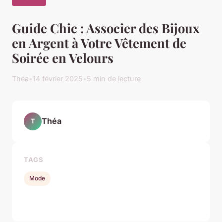
Guide Chic : Associer des Bijoux
en Argent à Votre Vêtement de
Soirée en Velours
Théa
•
14 février 2025
•
5 min de lecture
Théa
T
TAGS
Mode