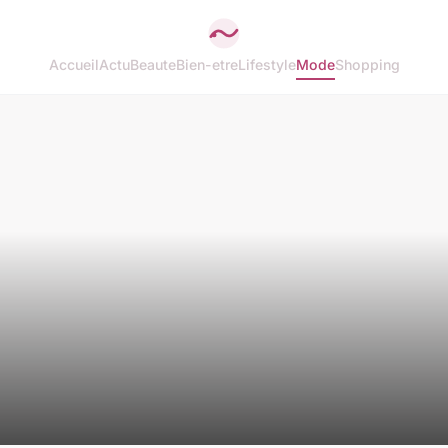
Accueil
Actu
Beaute
Bien-etre
Lifestyle
Mode
Shopping