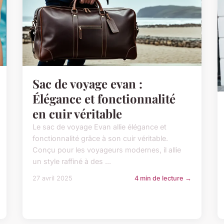
Sac de voyage evan :
Élégance et fonctionnalité
en cuir véritable
Le sac de voyage Evan allie élégance et
fonctionnalité grâce à son cuir véritable.
Conçu pour les voyageurs modernes, il allie
un style raffiné à des ...
27 avril 2025
4 min de lecture →