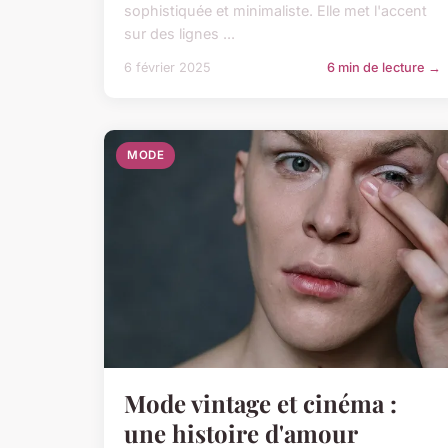
sophistiquée et minimaliste. Elle met l'accent
sur des lignes ...
6 février 2025
6 min de lecture →
MODE
Mode vintage et cinéma :
une histoire d'amour