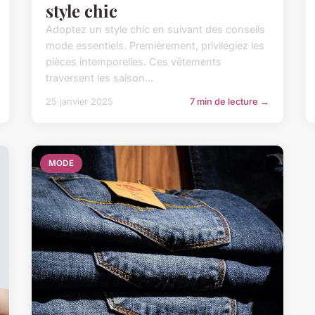
style chic
Adoptez un style chic en suivant des conseils
mode essentiels. Premièrement, privilégiez les
pièces intemporelles. Ces vêtements
traversent les saison...
25 janvier 2025
7 min de lecture →
MODE