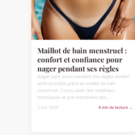
Maillot de bain menstruel :
confort et confiance pour
nager pendant ses règles
Nager sans souci pendant ses règles devient
enfin possible grâce au maillot de bain
menstruel. Conçu avec des matériaux
techniques et une membrane abs...
2 juin 2025
8 min de lecture →