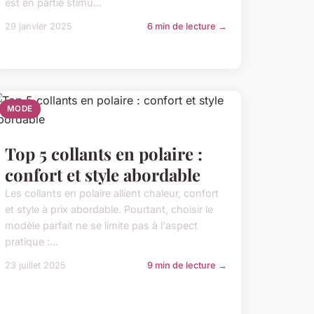
est en partie stimu...
29 janvier 2025
6 min de lecture →
MODE
Top 5 collants en polaire :
confort et style abordable
Les collants en polaire allient chaleur, confort
et style à prix abordable. Pourtant, choisir le
modèle parfait ne se limite pas à l'aspect
pratique :...
23 juillet 2025
9 min de lecture →