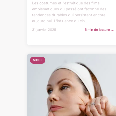
Les costumes et l'esthétique des films
emblématiques du passé ont façonné des
tendances durables qui persistent encore
aujourd'hui. L'influence du cin...
31 janvier 2025
6 min de lecture →
MODE