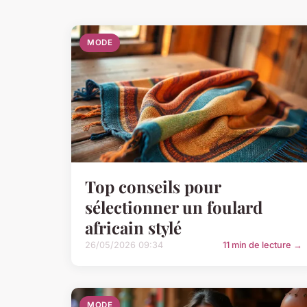
MODE
Top conseils pour
sélectionner un foulard
africain stylé
26/05/2026 09:34
11 min de lecture →
MODE