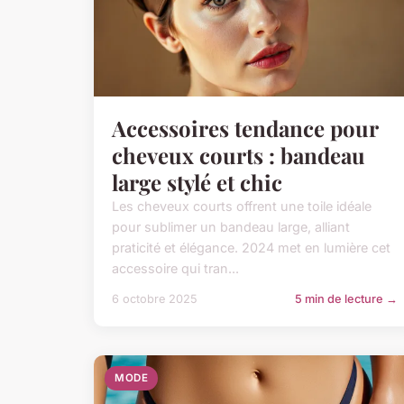
Accessoires tendance pour
cheveux courts : bandeau
large stylé et chic
Les cheveux courts offrent une toile idéale
pour sublimer un bandeau large, alliant
praticité et élégance. 2024 met en lumière cet
accessoire qui tran...
6 octobre 2025
5 min de lecture →
MODE