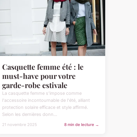
Casquette femme été : le
must-have pour votre
garde-robe estivale
La casquette femme s'impose comme
l'accessoire incontournable de l'été, alliant
protection solaire efficace et style affirmé.
Selon les dernières donn...
21 novembre 2025
8 min de lecture →