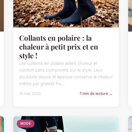
Collants en polaire : la
chaleur à petit prix et en
style !
Les collants en polaire allient chaleur et
confort sans compromis sur le style. Leur
doublure douce et épaisse conserve la chaleur
même par grands fro...
19 mai 2025
7 min de lecture →
MODE