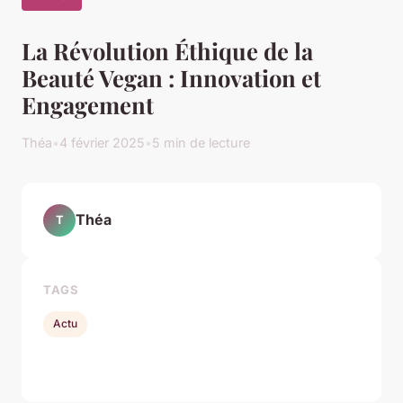
La Révolution Éthique de la
Beauté Vegan : Innovation et
Engagement
Théa
•
4 février 2025
•
5 min de lecture
Théa
T
TAGS
Actu