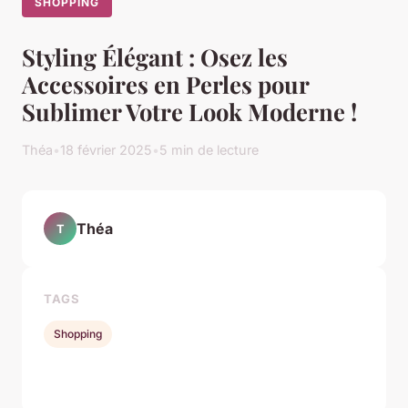
SHOPPING
Styling Élégant : Osez les
Accessoires en Perles pour
Sublimer Votre Look Moderne !
Théa
•
18 février 2025
•
5 min de lecture
Théa
T
TAGS
Shopping